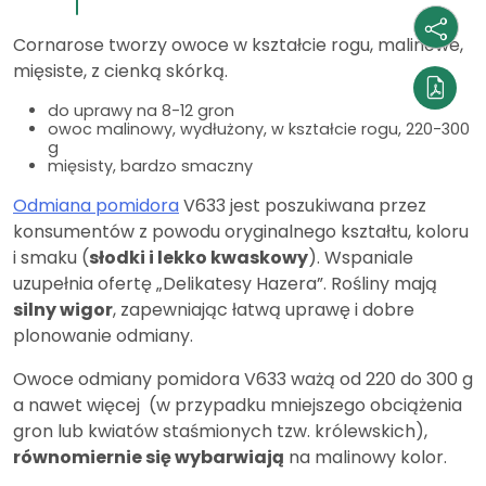
Cornarose tworzy owoce w kształcie rogu, malinowe,
mięsiste, z cienką skórką.
do uprawy na 8-12 gron
owoc malinowy, wydłużony, w kształcie rogu, 220-300
g
mięsisty, bardzo smaczny
Odmiana pomidora
V633 jest poszukiwana przez
konsumentów z powodu oryginalnego kształtu, koloru
i smaku (
słodki i lekko kwaskowy
). Wspaniale
uzupełnia ofertę „Delikatesy Hazera”. Rośliny mają
silny wigor
, zapewniając łatwą uprawę i dobre
plonowanie odmiany.
Owoce odmiany pomidora V633 ważą od 220 do 300 g
a nawet więcej (w przypadku mniejszego obciążenia
gron lub kwiatów staśmionych tzw. królewskich),
równomiernie się wybarwiają
na malinowy kolor.