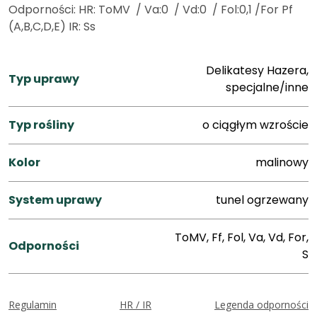
Odporności: HR: ToMV / Va:0 / Vd:0 / Fol:0,1 /For Pf
(A,B,C,D,E) IR: Ss
Delikatesy Hazera,
Typ uprawy
specjalne/inne
Typ rośliny
o ciągłym wzroście
Kolor
malinowy
System uprawy
tunel ogrzewany
ToMV, Ff, Fol, Va, Vd, For,
Odporności
S
Regulamin
HR / IR
Legenda odporności