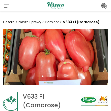
Przeskocz
do
treści
Hazera
>
Nasze uprawy
>
Pomidor
>
V633 F1 (Cornarose)
V633 F1
(Cornarose)