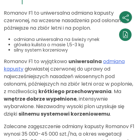
Romanov F1 to uniwersalna odmiana kapusty
czerwonej, na wczesne nasadzenia pod osłonami,
późniejsze na zbiór letni i na poplon.
odmiana uniwersalna na świeży rynek
główka kulista o masie 1,5-3 kg
silny system korzeniowy
Romanov F1 to wyjątkowo
uniwersalna
odmiana
kapusty
głowiastej czerwonej do uprawy od
najwcześniejszych nasadzeń wiosennych pod
osłonami, późniejszych na zbiór letni oraz w poplonie,
z możliwością
krótkiego przechowywania
. Ma
wnętrze dobrze wypełnione
, intensywnie
wybarwione. Niezawodny wysoki plon uzyskuje się
dzięki
silnemu systemowi korzeniowemu
.
Zalecane zagęszczenie odmiany kapusty Romanov F1
wynosi 35 000-45 000 szt./ha, a okres wegetacji