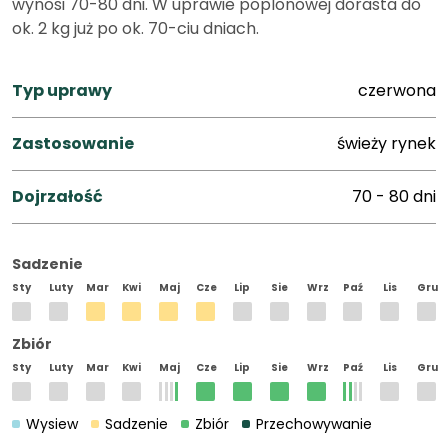
wynosi 70-80 dni. W uprawie poplonowej dorasta do
ok. 2 kg już po ok. 70-ciu dniach.
Typ uprawy
czerwona
Zastosowanie
świeży rynek
Dojrzałość
70 - 80 dni
Sadzenie
Sty
Luty
Mar
Kwi
Maj
Cze
Lip
Sie
Wrz
Paź
Lis
Gru
Zbiór
Sty
Luty
Mar
Kwi
Maj
Cze
Lip
Sie
Wrz
Paź
Lis
Gru
Wysiew
Sadzenie
Zbiór
Przechowywanie