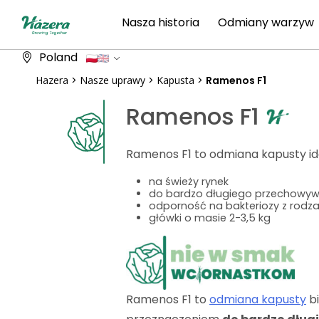
Przeskocz
Nasza historia
Odmiany warzyw
do
treści
Poland
Hazera
>
Nasze uprawy
>
Kapusta
>
Ramenos F1
Ramenos F1
Ramenos F1 to odmiana kapusty i
na świeży rynek
do bardzo długiego przechowy
odporność na bakteriozy z rodz
główki o masie 2-3,5 kg
Ramenos F1 to
odmiana kapusty
bi