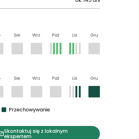
ok. 145 dni
p
Sie
Wrz
Paź
Lis
Gru
p
Sie
Wrz
Paź
Lis
Gru
Przechowywanie
Skontaktuj się z lokalnym
ekspertem