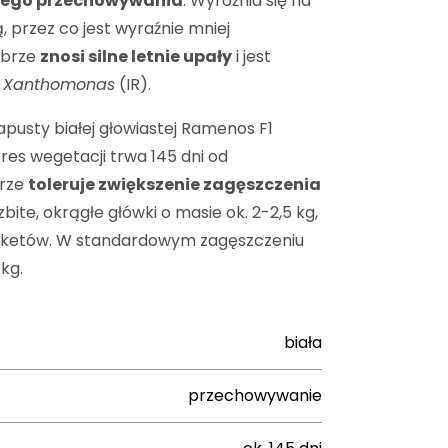
iego przechowywania
. Wyróżnia się na
 przez co jest wyraźnie mniej
obrze
znosi silne letnie upały
i jest
u
Xanthomonas
(IR).
pusty białej głowiastej Ramenos F1
res wegetacji trwa 145 dni od
brze
toleruje zwiększenie zagęszczenia
bite, okrągłe główki o masie ok. 2-2,5 kg,
rketów. W standardowym zagęszczeniu
 kg.
biała
przechowywanie