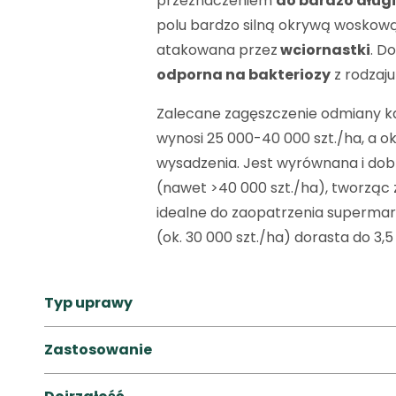
przeznaczeniem
do bardzo dług
polu bardzo silną okrywą woskową,
atakowana przez
wciornastki
. D
odporna na bakteriozy
z rodzaj
Zalecane zagęszczenie odmiany ka
wynosi 25 000-40 000 szt./ha, a ok
wysadzenia. Jest wyrównana i do
(nawet >40 000 szt./ha), tworząc z
idealne do zaopatrzenia superma
(ok. 30 000 szt./ha) dorasta do 3,5
Typ uprawy
Zastosowanie