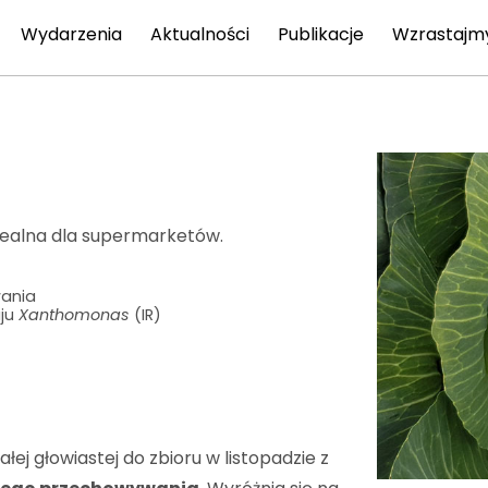
Wydarzenia
Aktualności
Publikacje
Wzrastajm
dealna dla supermarketów.
wania
aju
Xanthomonas
(IR)
ałej głowiastej do zbioru w listopadzie z