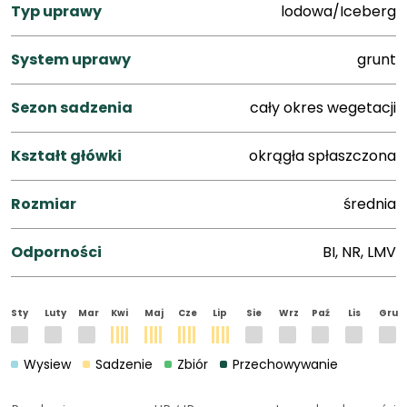
Typ uprawy
lodowa/Iceberg
System uprawy
grunt
Sezon sadzenia
cały okres wegetacji
Kształt główki
okrągła spłaszczona
Rozmiar
średnia
Odporności
BI, NR, LMV
Sty
Luty
Mar
Kwi
Maj
Cze
Lip
Sie
Wrz
Paź
Lis
Gru
Wysiew
Sadzenie
Zbiór
Przechowywanie