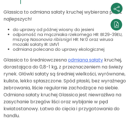
Glassica to odmiana sałaty kruchej wybierana przez
najlepszych!
do uprawy od późnej wiosny do jesieni
odporność na mączniaka rzekomego HR: Bl:29-39EU,
mszycę
Nasonovia ribisnigri
HR: Nr:0 oraz wirusa
mozaiki sałaty IR: LMV1
odmiana polecana do uprawy ekologicznej
Glassica to średniowczesna
odmiana sałaty
kruchej,
dorastająca do 0,8-1 kg, z przeznaczeniem na świeży
rynek. Główki sałaty są średniej wielkości, wyrównane,
kuliste, lekko spłaszczone. Spód płaski, bez wyraźnego
żebrowania, liście regularnie zachodzące na siebie.
Odmiana sałaty kruchej Glassica jest niewrażliwa na
zasychanie brzegów liści oraz wybijanie w pęd
kwiatostanowy. Łatwa do cięcia i przygotowania do
handlu.