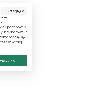
Przegl� d
ronie
ów
kie i podobnych
ny internetowej z
 którzy mog� ł�
ożesz w każdej
wszystkie