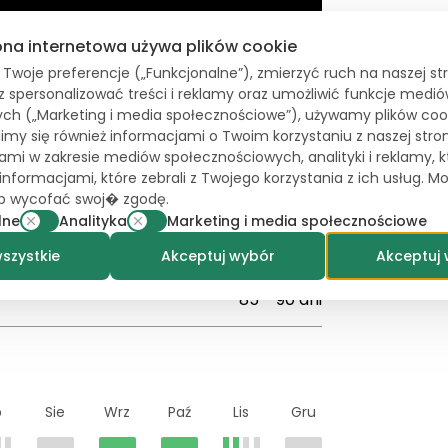
ona internetowa używa plików cookie
woje preferencje („Funkcjonalne”), zmierzyć ruch na naszej st
az spersonalizować treści i reklamy oraz umożliwić funkcje medi
ch („Marketing i media społecznościowe”), używamy plików coo
elimy się również informacjami o Twoim korzystaniu z naszej stro
ami w zakresie mediów społecznościowych, analityki i reklamy,
ych
 informacjami, które zebrali z Twojego korzystania z ich usług. M
lub wycofać swoj� zgodę.
lne
Analityka
Marketing i media społecznościowe
świeży rynek, przemysł
szystkie
Akceptuj wybór
Akceptuj 
85 - 90 dni
p
Sie
Wrz
Paź
Lis
Gru