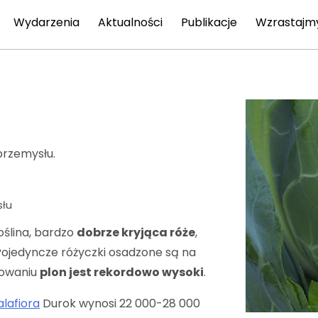
Wydarzenia
Aktualności
Publikacje
Wzrastajm
przemysłu.
słu
oślina, bardzo
dobrze kryjąca róże
,
Pojedyncze różyczki osadzone są na
kowaniu
plon jest rekordowo wysoki
.
lafiora
Durok wynosi 22 000-28 000