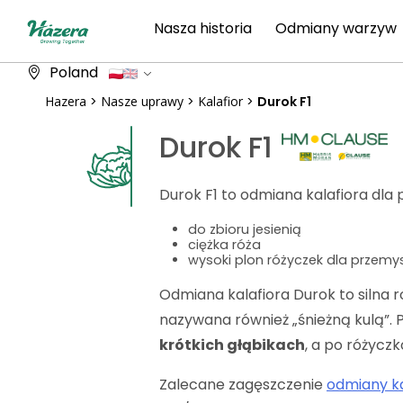
Przeskocz
Nasza historia
Odmiany warzyw
do
treści
Poland
Hazera
>
Nasze uprawy
>
Kalafior
>
Durok F1
Durok F1
Durok F1 to odmiana kalafiora dla 
do zbioru jesienią
ciężka róża
wysoki plon różyczek dla przemy
Odmiana kalafiora Durok to silna r
nazywana również „śnieżną kulą”. 
krótkich głąbikach
, a po różycz
Zalecane zagęszczenie
odmiany ka