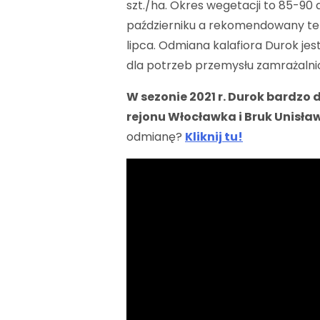
szt./ha. Okres wegetacji to 85-90
październiku a rekomendowany ter
lipca. Odmiana kalafiora Durok je
dla potrzeb przemysłu zamrażalni
W sezonie 2021 r. Durok bardzo 
rejonu Włocławka i Bruk Unisła
odmianę?
Kliknij tu!