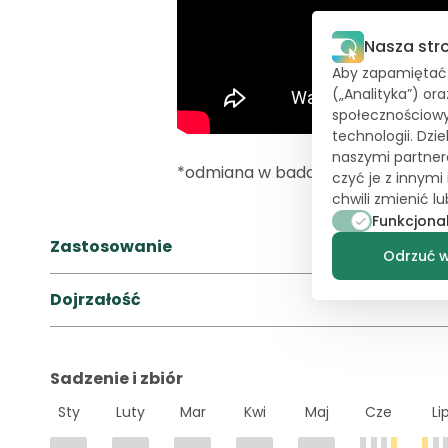
Nasza str
Aby zapamiętać T
(„Analityka”) or
społecznościowy
technologii. Dzi
naszymi partner
*odmiana w badaniach rejestrow
czyć je z innymi
chwili zmienić 
Funkcjona
Zastosowanie
Odrzuć w
Dojrzałość
Sadzenie i zbiór
Sty
Luty
Mar
Kwi
Maj
Cze
Li