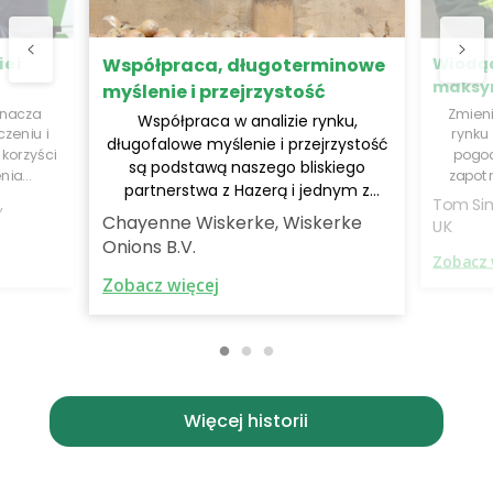
e i
Wiodąc
Współpraca, długoterminowe
maksy
myślenie i przejrzystość
znacza
Zmieni
Współpraca w analizie rynku,
zeniu i
rynku 
długofalowe myślenie i przejrzystość
korzyści
pogod
są podstawą naszego bliskiego
nia
zapot
partnerstwa z Hazerą i jednym z
 dostaw,
ela
,
Tom Sim
kluczy do naszego globalnego
a się do
dostar
Chayenne Wiskerke, Wiskerke
UK
sukcesu.
stawców
odmi
Onions B.V.
ańcuchów
wydajn
Zobacz 
Zobacz więcej
Więcej historii