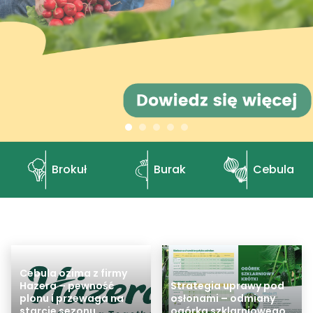
Brokuł
Burak
Cebula
Cebula ozima z firmy
Hazera – pewność
Strategia uprawy pod
plonu i przewaga na
osłonami – odmiany
starcie sezonu
ogórka szklarniowego