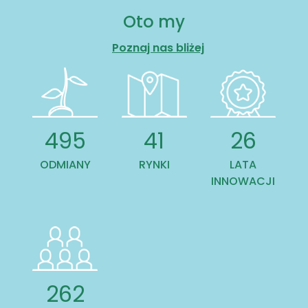
Oto my
Poznaj nas bliżej
501
41
26
ODMIANY
RYNKI
LATA
INNOWACJI
265